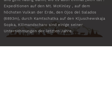
Expeditionen auf den Mt. McKinley , auf dem
höchsten Vulkan der Erde, den Ojos del Salados
(6893m), durch Kamtschatka auf den Kljuschewskaja
Sopka, Kilimandscharo sind einige seiner
Unternehmungen der letzten Jahre.
HOME
ÜBER MICH
VORTRÄGE
TERMINE
BLOG
KONTAKT