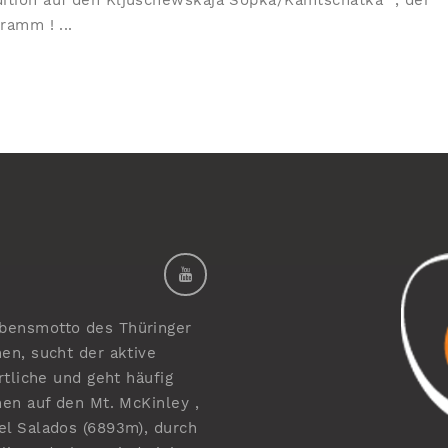
ition auf den Kljuschewskaja Sopka/Kamtschatka“ , der
ramm ! ...
bensmotto des Thüringer
en, sucht der aktive
rtliche und geht häufig
nen auf den Mt. McKinley ,
el Salados (6893m), durch