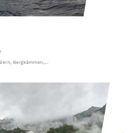
?
älern, Bergkämmen,...