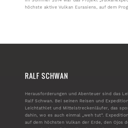
Im Sommer 2014 war das Projekt „Vulkanexped
höchste aktive Vulkan Eurasiens, auf dem Prog
RALF SCHWAN
Herausforderungen und Abenteuer sind das Le
Ralf Schwan. Bei seinen Reisen und Expedition
Leichtathlet und Mittelstreckenläufer, das spo
dahin, wo es auch einmal „weh tut“. Expeditio
auf dem höchsten Vulkan der Erde, den Ojos d